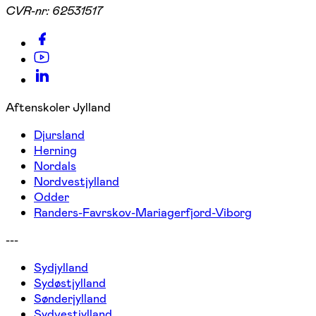
CVR-nr:
62531517
Aftenskoler Jylland
Djursland
Herning
Nordals
Nordvestjylland
Odder
Randers-Favrskov-Mariagerfjord-Viborg
---
Sydjylland
Sydøstjylland
Sønderjylland
Sydvestjylland