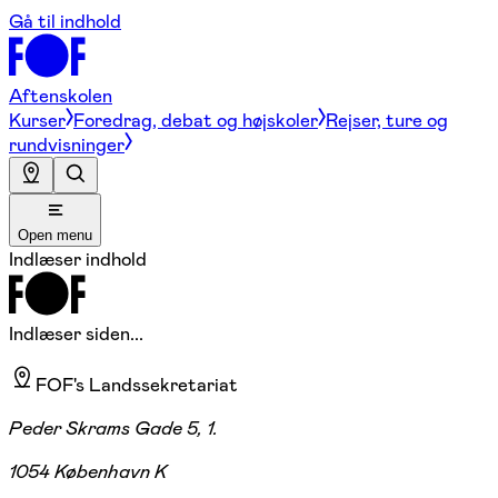
Gå til indhold
Aftenskolen
Kurser
Foredrag, debat og højskoler
Rejser, ture og
rundvisninger
Open menu
Indlæser indhold
Indlæser siden...
FOF's Landssekretariat
Peder Skrams Gade 5, 1.
1054 København K