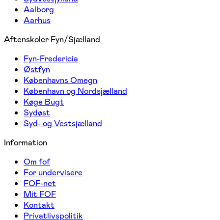
Aalborg
Aarhus
Aftenskoler Fyn/Sjælland
Fyn-Fredericia
Østfyn
Københavns Omegn
København og Nordsjælland
Køge Bugt
Sydøst
Syd- og Vestsjælland
Information
Om fof
For undervisere
FOF-net
Mit FOF
Kontakt
Privatlivspolitik