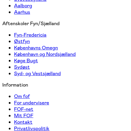
Aalborg
Aarhus
Aftenskoler Fyn/Sjælland
Fyn-Fredericia
Østfyn
Københavns Omegn
København og Nordsjælland
Køge Bugt
Sydøst
Syd- og Vestsjælland
Information
Om fof
For undervisere
FOF-net
Mit FOF
Kontakt
Privatlivspolitik