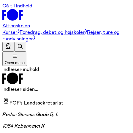
Gå til indhold
Aftenskolen
Kurser
Foredrag, debat og højskoler
Rejser, ture og
rundvisninger
Open menu
Indlæser indhold
Indlæser siden...
FOF's Landssekretariat
Peder Skrams Gade 5, 1.
1054 København K