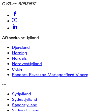
CVR-nr:
62531517
Aftenskoler Jylland
Djursland
Herning
Nordals
Nordvestjylland
Odder
Randers-Favrskov-Mariagerfjord-Viborg
---
Sydjylland
Sydøstjylland
Sønderjylland
Sydvestjylland