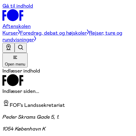
Gå til indhold
Aftenskolen
Kurser
Foredrag, debat og højskoler
Rejser, ture og
rundvisninger
Open menu
Indlæser indhold
Indlæser siden...
FOF's Landssekretariat
Peder Skrams Gade 5, 1.
1054 København K