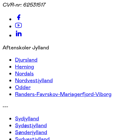
CVR-nr:
62531517
Aftenskoler Jylland
Djursland
Herning
Nordals
Nordvestjylland
Odder
Randers-Favrskov-Mariagerfjord-Viborg
---
Sydjylland
Sydøstjylland
Sønderjylland
Sydvestjylland