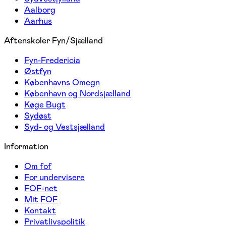
Aalborg
Aarhus
Aftenskoler Fyn/Sjælland
Fyn-Fredericia
Østfyn
Københavns Omegn
København og Nordsjælland
Køge Bugt
Sydøst
Syd- og Vestsjælland
Information
Om fof
For undervisere
FOF-net
Mit FOF
Kontakt
Privatlivspolitik