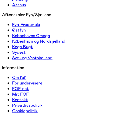
Aarhus
Aftenskoler Fyn/Sjælland
Fyn-Fredericia
Østfyn
Københavns Omegn
København og Nordsjælland
Køge Bugt
Sydøst
Syd- og Vestsjælland
Information
Om fof
For undervisere
FOF-net
Mit FOF
Kontakt
Privatlivspolitik
Cookiepolitik