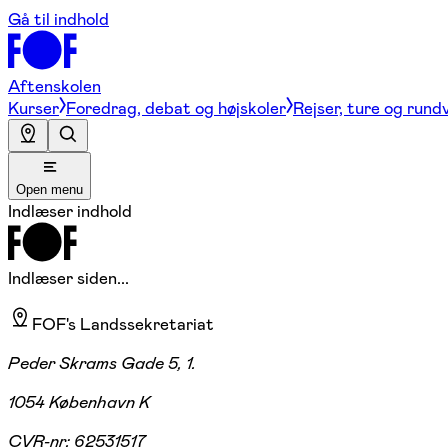
Gå til indhold
Aftenskolen
Kurser
Foredrag, debat og højskoler
Rejser, ture og rund
Open menu
Indlæser indhold
Indlæser siden...
FOF's Landssekretariat
Peder Skrams Gade 5, 1.
1054 København K
CVR-nr:
62531517