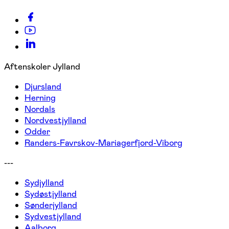
Aftenskoler Jylland
Djursland
Herning
Nordals
Nordvestjylland
Odder
Randers-Favrskov-Mariagerfjord-Viborg
---
Sydjylland
Sydøstjylland
Sønderjylland
Sydvestjylland
Aalborg