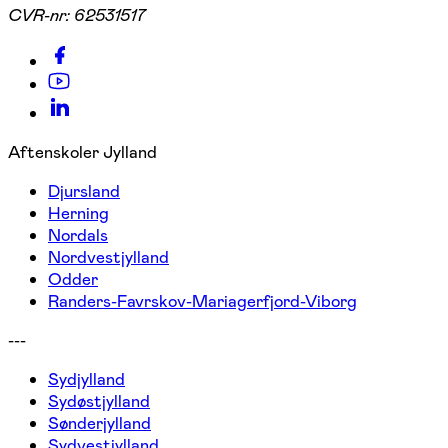
CVR-nr:
62531517
Aftenskoler Jylland
Djursland
Herning
Nordals
Nordvestjylland
Odder
Randers-Favrskov-Mariagerfjord-Viborg
---
Sydjylland
Sydøstjylland
Sønderjylland
Sydvestjylland