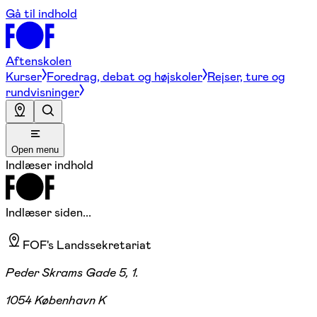
Gå til indhold
Aftenskolen
Kurser
Foredrag, debat og højskoler
Rejser, ture og
rundvisninger
Open menu
Indlæser indhold
Indlæser siden...
FOF's Landssekretariat
Peder Skrams Gade 5, 1.
1054 København K