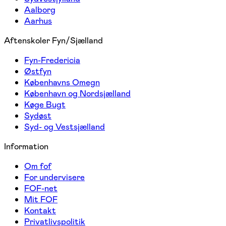
Aalborg
Aarhus
Aftenskoler Fyn/Sjælland
Fyn-Fredericia
Østfyn
Københavns Omegn
København og Nordsjælland
Køge Bugt
Sydøst
Syd- og Vestsjælland
Information
Om fof
For undervisere
FOF-net
Mit FOF
Kontakt
Privatlivspolitik