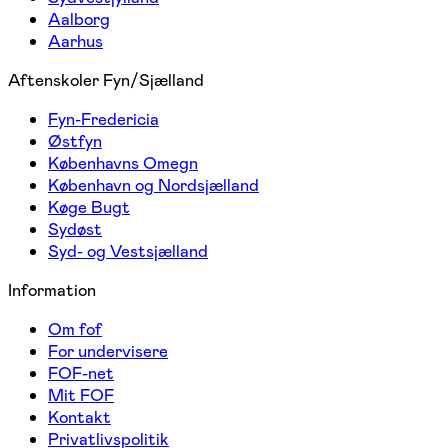
Aalborg
Aarhus
Aftenskoler Fyn/Sjælland
Fyn-Fredericia
Østfyn
Københavns Omegn
København og Nordsjælland
Køge Bugt
Sydøst
Syd- og Vestsjælland
Information
Om fof
For undervisere
FOF-net
Mit FOF
Kontakt
Privatlivspolitik