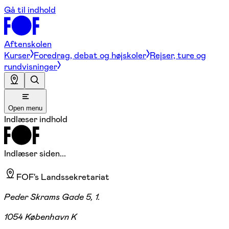
Gå til indhold
Aftenskolen
Kurser
Foredrag, debat og højskoler
Rejser, ture og
rundvisninger
Open menu
Indlæser indhold
Indlæser siden...
FOF's Landssekretariat
Peder Skrams Gade 5, 1.
1054 København K