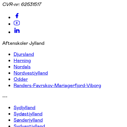
CVR-nr:
62531517
Aftenskoler Jylland
Djursland
Herning
Nordals
Nordvestjylland
Odder
Randers-Favrskov-Mariagerfjord-Viborg
---
Sydjylland
Sydøstjylland
Sønderjylland
Sydvestjylland