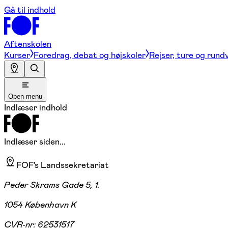
Gå til indhold
Aftenskolen
Kurser
Foredrag, debat og højskoler
Rejser, ture og rund
Open menu
Indlæser indhold
Indlæser siden...
FOF's Landssekretariat
Peder Skrams Gade 5, 1.
1054 København K
CVR-nr:
62531517