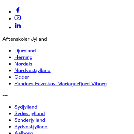
Aftenskoler Jylland
Djursland
Herning
Nordals
Nordvestjylland
Odder
Randers-Favrskov-Mariagerfjord-Viborg
---
Sydjylland
Sydøstjylland
Sønderjylland
Sydvestjylland
Aalborg