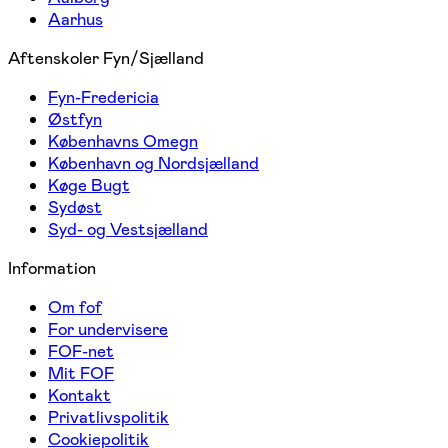
Aarhus
Aftenskoler Fyn/Sjælland
Fyn-Fredericia
Østfyn
Københavns Omegn
København og Nordsjælland
Køge Bugt
Sydøst
Syd- og Vestsjælland
Information
Om fof
For undervisere
FOF-net
Mit FOF
Kontakt
Privatlivspolitik
Cookiepolitik