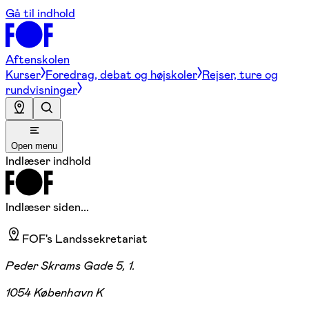
Gå til indhold
Aftenskolen
Kurser
Foredrag, debat og højskoler
Rejser, ture og
rundvisninger
Open menu
Indlæser indhold
Indlæser siden...
FOF's Landssekretariat
Peder Skrams Gade 5, 1.
1054 København K