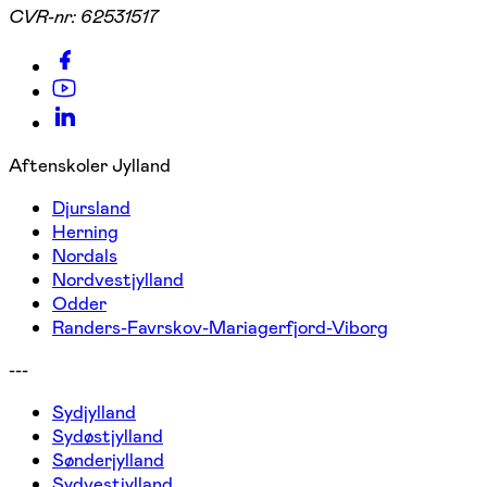
CVR-nr:
62531517
Aftenskoler Jylland
Djursland
Herning
Nordals
Nordvestjylland
Odder
Randers-Favrskov-Mariagerfjord-Viborg
---
Sydjylland
Sydøstjylland
Sønderjylland
Sydvestjylland