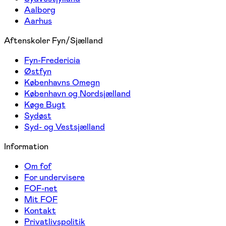
Aalborg
Aarhus
Aftenskoler Fyn/Sjælland
Fyn-Fredericia
Østfyn
Københavns Omegn
København og Nordsjælland
Køge Bugt
Sydøst
Syd- og Vestsjælland
Information
Om fof
For undervisere
FOF-net
Mit FOF
Kontakt
Privatlivspolitik