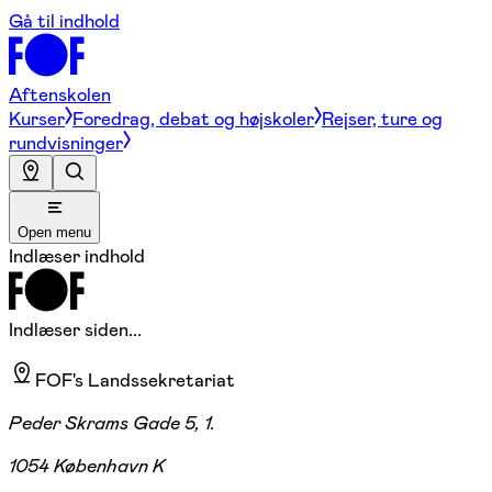
Gå til indhold
Aftenskolen
Kurser
Foredrag, debat og højskoler
Rejser, ture og
rundvisninger
Open menu
Indlæser indhold
Indlæser siden...
FOF's Landssekretariat
Peder Skrams Gade 5, 1.
1054 København K