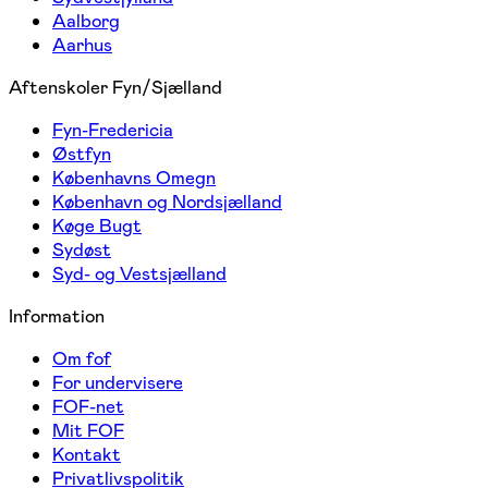
Aalborg
Aarhus
Aftenskoler Fyn/Sjælland
Fyn-Fredericia
Østfyn
Københavns Omegn
København og Nordsjælland
Køge Bugt
Sydøst
Syd- og Vestsjælland
Information
Om fof
For undervisere
FOF-net
Mit FOF
Kontakt
Privatlivspolitik