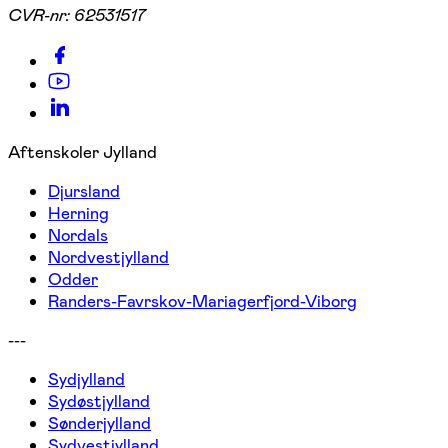
CVR-nr:
62531517
Aftenskoler Jylland
Djursland
Herning
Nordals
Nordvestjylland
Odder
Randers-Favrskov-Mariagerfjord-Viborg
---
Sydjylland
Sydøstjylland
Sønderjylland
Sydvestjylland