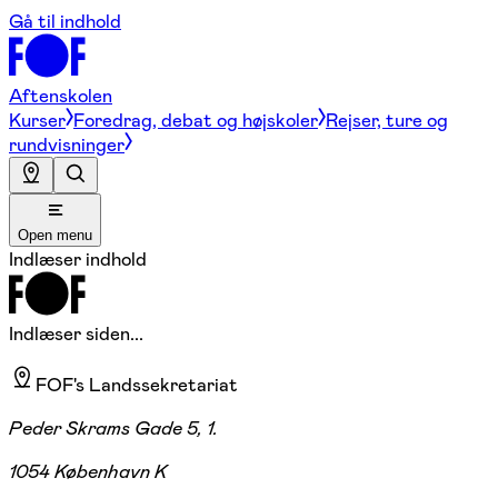
Gå til indhold
Aftenskolen
Kurser
Foredrag, debat og højskoler
Rejser, ture og
rundvisninger
Open menu
Indlæser indhold
Indlæser siden...
FOF's Landssekretariat
Peder Skrams Gade 5, 1.
1054 København K