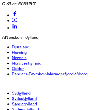
CVR-nr:
62531517
Aftenskoler Jylland
Djursland
Herning
Nordals
Nordvestjylland
Odder
Randers-Favrskov-Mariagerfjord-Viborg
---
Sydjylland
Sydøstjylland
Sønderjylland
Sydvestjylland