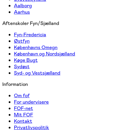
Aalborg
Aarhus
Aftenskoler Fyn/Sjælland
Fyn-Fredericia
Østfyn
Københavns Omegn
København og Nordsjælland
Køge Bugt
Sydøst
Syd- og Vestsjælland
Information
Om fof
For undervisere
FOF-net
Mit FOF
Kontakt
Privatlivspolitik