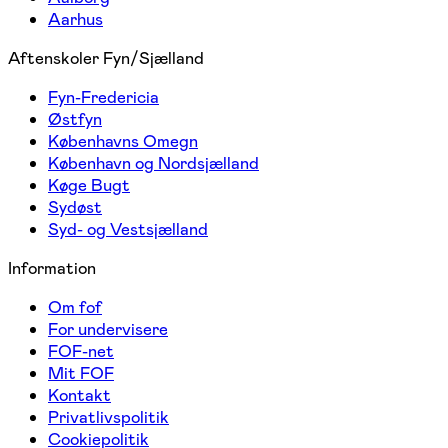
Aarhus
Aftenskoler Fyn/Sjælland
Fyn-Fredericia
Østfyn
Københavns Omegn
København og Nordsjælland
Køge Bugt
Sydøst
Syd- og Vestsjælland
Information
Om fof
For undervisere
FOF-net
Mit FOF
Kontakt
Privatlivspolitik
Cookiepolitik