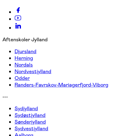
Aftenskoler Jylland
Djursland
Herning
Nordals
Nordvestjylland
Odder
Randers-Favrskov-Mariagerfjord-Viborg
---
Sydjylland
Sydøstjylland
Sønderjylland
Sydvestjylland
Aalborg