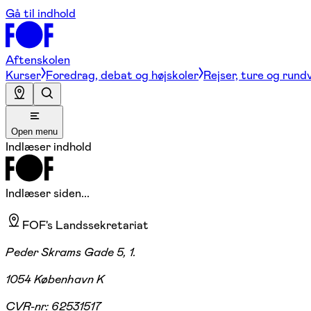
Gå til indhold
Aftenskolen
Kurser
Foredrag, debat og højskoler
Rejser, ture og rund
Open menu
Indlæser indhold
Indlæser siden...
FOF's Landssekretariat
Peder Skrams Gade 5, 1.
1054 København K
CVR-nr:
62531517