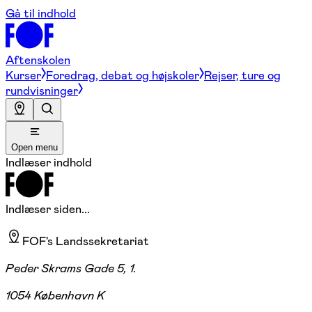
Gå til indhold
Aftenskolen
Kurser
Foredrag, debat og højskoler
Rejser, ture og
rundvisninger
Open menu
Indlæser indhold
Indlæser siden...
FOF's Landssekretariat
Peder Skrams Gade 5, 1.
1054 København K