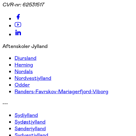
CVR-nr:
62531517
Aftenskoler Jylland
Djursland
Herning
Nordals
Nordvestjylland
Odder
Randers-Favrskov-Mariagerfjord-Viborg
---
Sydjylland
Sydøstjylland
Sønderjylland
Sydvestjylland