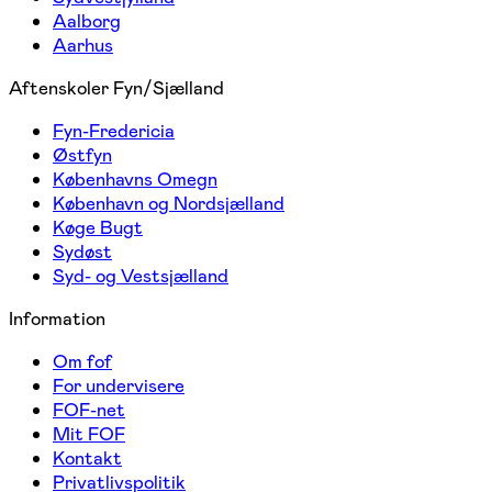
Aalborg
Aarhus
Aftenskoler Fyn/Sjælland
Fyn-Fredericia
Østfyn
Københavns Omegn
København og Nordsjælland
Køge Bugt
Sydøst
Syd- og Vestsjælland
Information
Om fof
For undervisere
FOF-net
Mit FOF
Kontakt
Privatlivspolitik