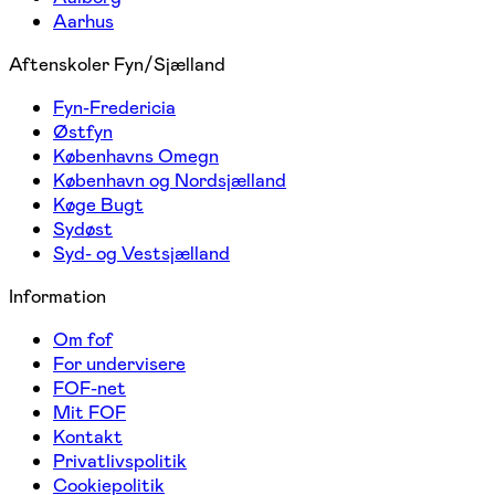
Aarhus
Aftenskoler Fyn/Sjælland
Fyn-Fredericia
Østfyn
Københavns Omegn
København og Nordsjælland
Køge Bugt
Sydøst
Syd- og Vestsjælland
Information
Om fof
For undervisere
FOF-net
Mit FOF
Kontakt
Privatlivspolitik
Cookiepolitik