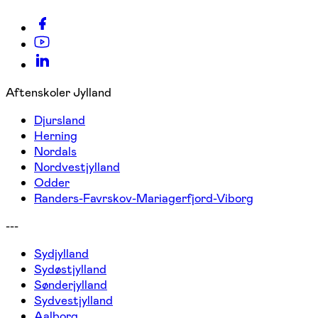
Aftenskoler Jylland
Djursland
Herning
Nordals
Nordvestjylland
Odder
Randers-Favrskov-Mariagerfjord-Viborg
---
Sydjylland
Sydøstjylland
Sønderjylland
Sydvestjylland
Aalborg