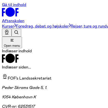
Gå til indhold
Aftenskolen
Kurser
Foredrag, debat og højskoler
Rejser, ture og rund
Open menu
Indlæser indhold
Indlæser siden...
FOF's Landssekretariat
Peder Skrams Gade 5, 1.
1054 København K
CVR-nr:
62531517