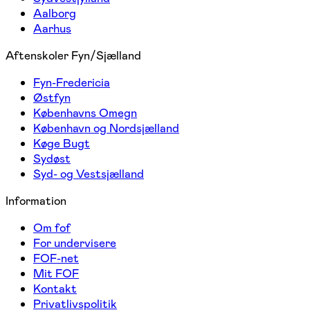
Aalborg
Aarhus
Aftenskoler Fyn/Sjælland
Fyn-Fredericia
Østfyn
Københavns Omegn
København og Nordsjælland
Køge Bugt
Sydøst
Syd- og Vestsjælland
Information
Om fof
For undervisere
FOF-net
Mit FOF
Kontakt
Privatlivspolitik