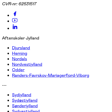
CVR-nr:
62531517
Aftenskoler Jylland
Djursland
Herning
Nordals
Nordvestjylland
Odder
Randers-Favrskov-Mariagerfjord-Viborg
---
Sydjylland
Sydøstjylland
Sønderjylland
Sydvestjylland