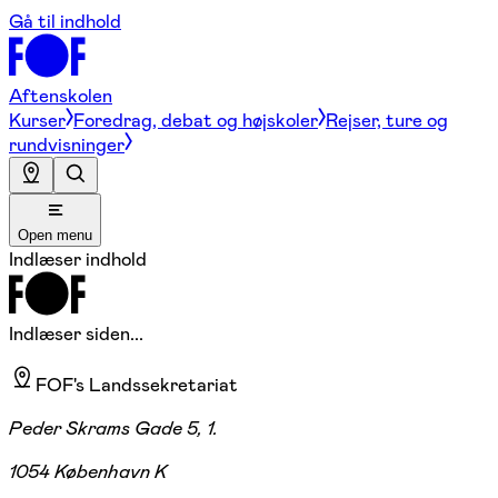
Gå til indhold
Aftenskolen
Kurser
Foredrag, debat og højskoler
Rejser, ture og
rundvisninger
Open menu
Indlæser indhold
Indlæser siden...
FOF's Landssekretariat
Peder Skrams Gade 5, 1.
1054 København K