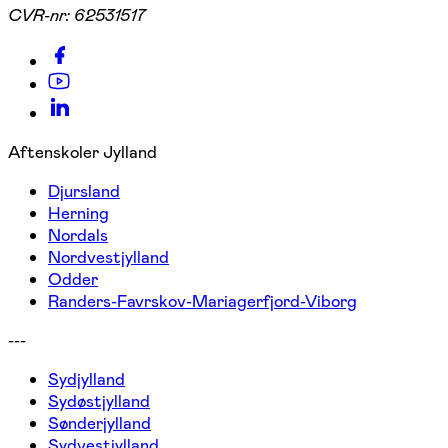
CVR-nr:
62531517
Aftenskoler Jylland
Djursland
Herning
Nordals
Nordvestjylland
Odder
Randers-Favrskov-Mariagerfjord-Viborg
---
Sydjylland
Sydøstjylland
Sønderjylland
Sydvestjylland