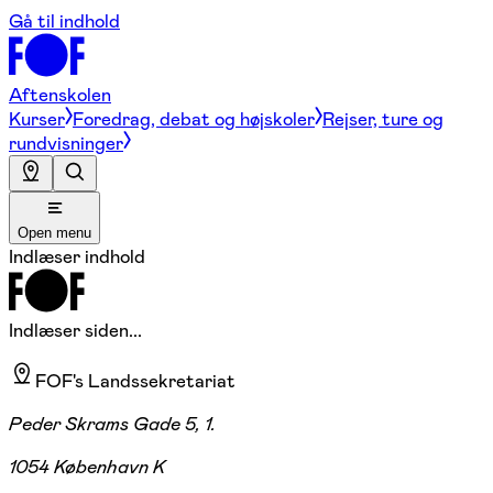
Gå til indhold
Aftenskolen
Kurser
Foredrag, debat og højskoler
Rejser, ture og
rundvisninger
Open menu
Indlæser indhold
Indlæser siden...
FOF's Landssekretariat
Peder Skrams Gade 5, 1.
1054 København K