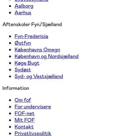
Aalborg
Aarhus
Aftenskoler Fyn/Sjælland
Fyn-Fredericia
Østfyn
Københavns Omegn
København og Nordsjælland
Køge Bugt
Sydøst
Syd- og Vestsjælland
Information
Om fof
For undervisere
FOF-net
Mit FOF
Kontakt
Privatlivspolitik