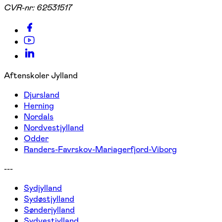
CVR-nr:
62531517
Aftenskoler Jylland
Djursland
Herning
Nordals
Nordvestjylland
Odder
Randers-Favrskov-Mariagerfjord-Viborg
---
Sydjylland
Sydøstjylland
Sønderjylland
Sydvestjylland