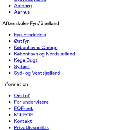
Aalborg
Aarhus
Aftenskoler Fyn/Sjælland
Fyn-Fredericia
Østfyn
Københavns Omegn
København og Nordsjælland
Køge Bugt
Sydøst
Syd- og Vestsjælland
Information
Om fof
For undervisere
FOF-net
Mit FOF
Kontakt
Privatlivspolitik