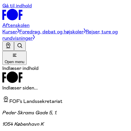
Gå til indhold
Aftenskolen
Kurser
Foredrag, debat og højskoler
Rejser, ture og
rundvisninger
Open menu
Indlæser indhold
Indlæser siden...
FOF's Landssekretariat
Peder Skrams Gade 5, 1.
1054 København K