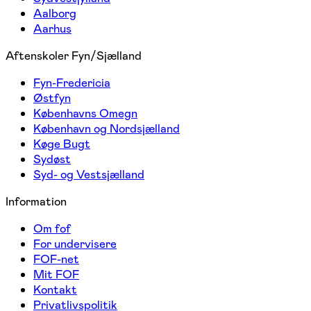
Aalborg
Aarhus
Aftenskoler Fyn/Sjælland
Fyn-Fredericia
Østfyn
Københavns Omegn
København og Nordsjælland
Køge Bugt
Sydøst
Syd- og Vestsjælland
Information
Om fof
For undervisere
FOF-net
Mit FOF
Kontakt
Privatlivspolitik