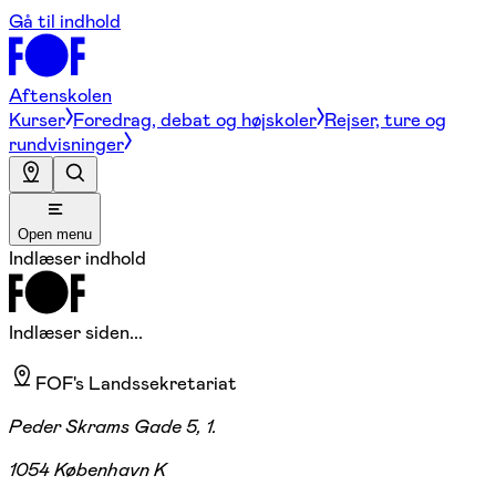
Gå til indhold
Aftenskolen
Kurser
Foredrag, debat og højskoler
Rejser, ture og
rundvisninger
Open menu
Indlæser indhold
Indlæser siden...
FOF's Landssekretariat
Peder Skrams Gade 5, 1.
1054 København K