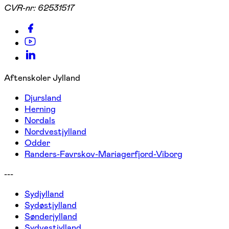
CVR-nr:
62531517
Aftenskoler Jylland
Djursland
Herning
Nordals
Nordvestjylland
Odder
Randers-Favrskov-Mariagerfjord-Viborg
---
Sydjylland
Sydøstjylland
Sønderjylland
Sydvestjylland