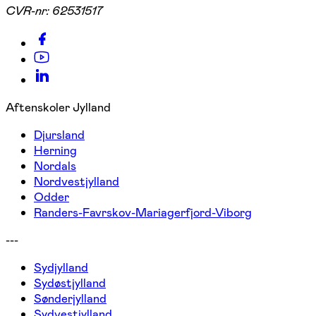
CVR-nr:
62531517
Aftenskoler Jylland
Djursland
Herning
Nordals
Nordvestjylland
Odder
Randers-Favrskov-Mariagerfjord-Viborg
---
Sydjylland
Sydøstjylland
Sønderjylland
Sydvestjylland