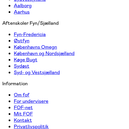
Aalborg
Aarhus
Aftenskoler Fyn/Sjælland
Fyn-Fredericia
Østfyn
Københavns Omegn
København og Nordsjælland
Køge Bugt
Sydøst
Syd- og Vestsjælland
Information
Om fof
For undervisere
FOF-net
Mit FOF
Kontakt
Privatlivspolitik