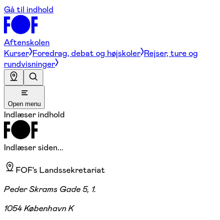
Gå til indhold
Aftenskolen
Kurser
Foredrag, debat og højskoler
Rejser, ture og
rundvisninger
Open menu
Indlæser indhold
Indlæser siden...
FOF's Landssekretariat
Peder Skrams Gade 5, 1.
1054 København K