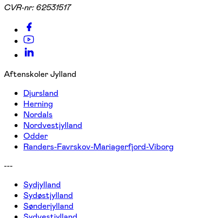
CVR-nr:
62531517
Aftenskoler Jylland
Djursland
Herning
Nordals
Nordvestjylland
Odder
Randers-Favrskov-Mariagerfjord-Viborg
---
Sydjylland
Sydøstjylland
Sønderjylland
Sydvestjylland