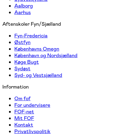
Aalborg
Aarhus
Aftenskoler Fyn/Sjælland
Fyn-Fredericia
Østfyn
Københavns Omegn
København og Nordsjælland
Køge Bugt
Sydøst
Syd- og Vestsjælland
Information
Om fof
For undervisere
FOF-net
Mit FOF
Kontakt
Privatlivspolitik