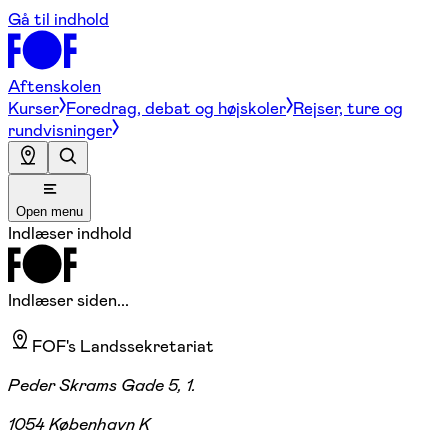
Gå til indhold
Aftenskolen
Kurser
Foredrag, debat og højskoler
Rejser, ture og
rundvisninger
Open menu
Indlæser indhold
Indlæser siden...
FOF's Landssekretariat
Peder Skrams Gade 5, 1.
1054 København K