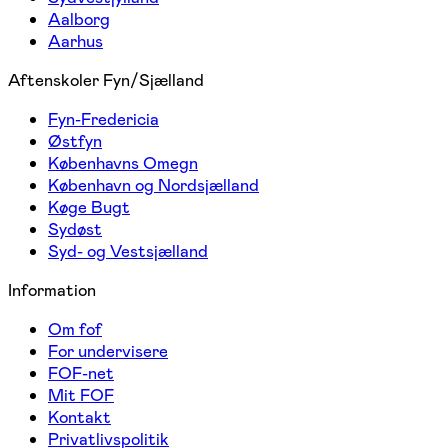
Aalborg
Aarhus
Aftenskoler Fyn/Sjælland
Fyn-Fredericia
Østfyn
Københavns Omegn
København og Nordsjælland
Køge Bugt
Sydøst
Syd- og Vestsjælland
Information
Om fof
For undervisere
FOF-net
Mit FOF
Kontakt
Privatlivspolitik