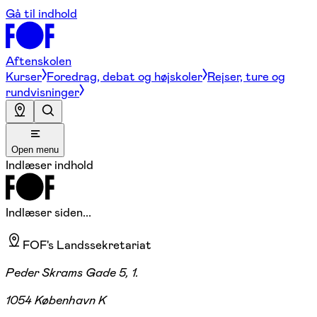
Gå til indhold
Aftenskolen
Kurser
Foredrag, debat og højskoler
Rejser, ture og
rundvisninger
Open menu
Indlæser indhold
Indlæser siden...
FOF's Landssekretariat
Peder Skrams Gade 5, 1.
1054 København K