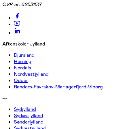
CVR-nr:
62531517
Aftenskoler Jylland
Djursland
Herning
Nordals
Nordvestjylland
Odder
Randers-Favrskov-Mariagerfjord-Viborg
---
Sydjylland
Sydøstjylland
Sønderjylland
Sydvestjylland