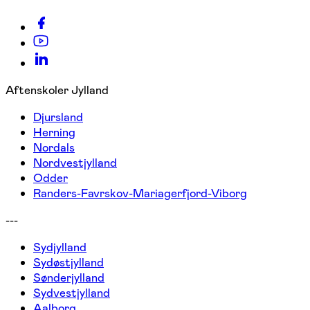
Aftenskoler Jylland
Djursland
Herning
Nordals
Nordvestjylland
Odder
Randers-Favrskov-Mariagerfjord-Viborg
---
Sydjylland
Sydøstjylland
Sønderjylland
Sydvestjylland
Aalborg