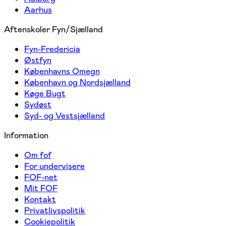
Aarhus
Aftenskoler Fyn/Sjælland
Fyn-Fredericia
Østfyn
Københavns Omegn
København og Nordsjælland
Køge Bugt
Sydøst
Syd- og Vestsjælland
Information
Om fof
For undervisere
FOF-net
Mit FOF
Kontakt
Privatlivspolitik
Cookiepolitik