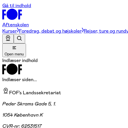
Gå til indhold
Aftenskolen
Kurser
Foredrag, debat og højskoler
Rejser, ture og rund
Open menu
Indlæser indhold
Indlæser siden...
FOF's Landssekretariat
Peder Skrams Gade 5, 1.
1054 København K
CVR-nr:
62531517