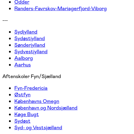
Odder
Randers-Favrskov-Mariagerfjord-Viborg
---
Sydjylland
Sydøstjylland
Sønderjylland
Sydvestjylland
Aalborg
Aarhus
Aftenskoler Fyn/Sjælland
Fyn-Fredericia
Østfyn
Københavns Omegn
København og Nordsjælland
Køge Bugt
Sydøst
Syd- og Vestsjælland