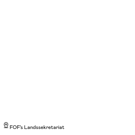
FOF København og Nordsjælland
Se hold
Ordrup Rock & Gospel Kor
ons. 17:00 - 19:30
Start 26/08
Maglegårdsskolen, Hellerup, Hellerup
1.010,00 kr.
FOF's Landssekretariat