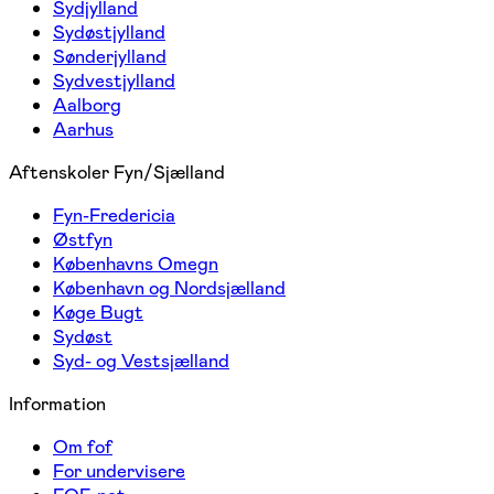
Sydjylland
Sydøstjylland
Sønderjylland
Sydvestjylland
Aalborg
Aarhus
Aftenskoler Fyn/Sjælland
Fyn-Fredericia
Østfyn
Københavns Omegn
København og Nordsjælland
Køge Bugt
Sydøst
Syd- og Vestsjælland
Information
Om fof
For undervisere