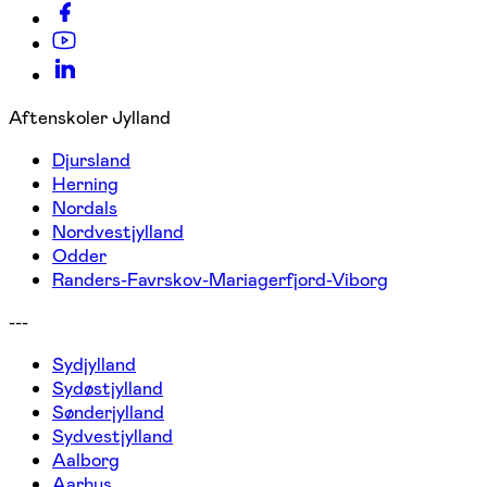
Aftenskoler Jylland
Djursland
Herning
Nordals
Nordvestjylland
Odder
Randers-Favrskov-Mariagerfjord-Viborg
---
Sydjylland
Sydøstjylland
Sønderjylland
Sydvestjylland
Aalborg
Aarhus