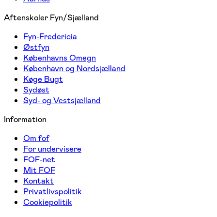
Aftenskoler Fyn/Sjælland
Fyn-Fredericia
Østfyn
Københavns Omegn
København og Nordsjælland
Køge Bugt
Sydøst
Syd- og Vestsjælland
Information
Om fof
For undervisere
FOF-net
Mit FOF
Kontakt
Privatlivspolitik
Cookiepolitik