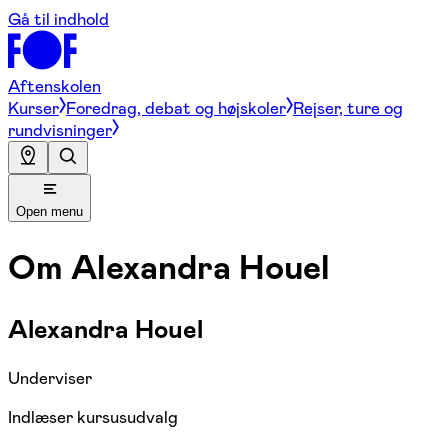
Gå til indhold
Aftenskolen
Kurser
Foredrag, debat og højskoler
Rejser, ture og
rundvisninger
Open menu
Om
Alexandra Houel
Alexandra Houel
Underviser
Indlæser kursusudvalg