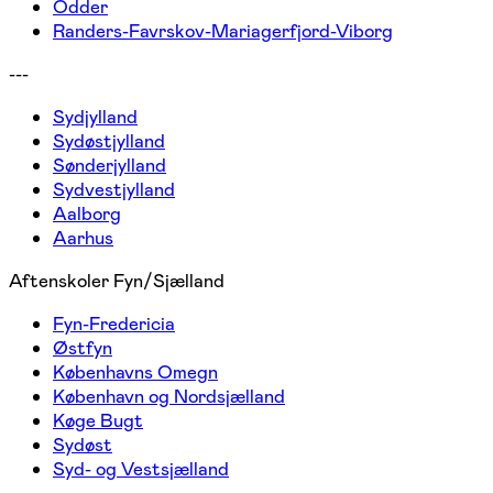
Odder
Randers-Favrskov-Mariagerfjord-Viborg
---
Sydjylland
Sydøstjylland
Sønderjylland
Sydvestjylland
Aalborg
Aarhus
Aftenskoler Fyn/Sjælland
Fyn-Fredericia
Østfyn
Københavns Omegn
København og Nordsjælland
Køge Bugt
Sydøst
Syd- og Vestsjælland