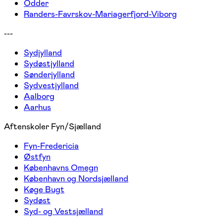
Odder
Randers-Favrskov-Mariagerfjord-Viborg
---
Sydjylland
Sydøstjylland
Sønderjylland
Sydvestjylland
Aalborg
Aarhus
Aftenskoler Fyn/Sjælland
Fyn-Fredericia
Østfyn
Københavns Omegn
København og Nordsjælland
Køge Bugt
Sydøst
Syd- og Vestsjælland