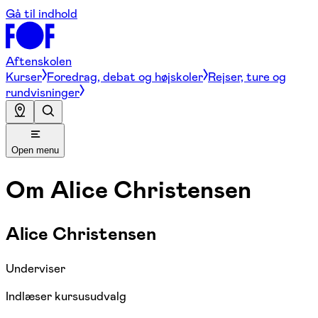
Gå til indhold
Aftenskolen
Kurser
Foredrag, debat og højskoler
Rejser, ture og
rundvisninger
Open menu
Om
Alice Christensen
Alice Christensen
Underviser
Indlæser kursusudvalg