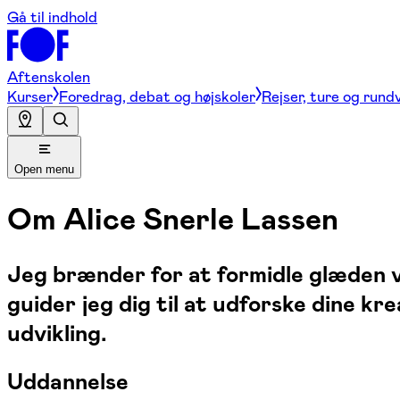
Gå til indhold
Aftenskolen
Kurser
Foredrag, debat og højskoler
Rejser, ture og rund
Open menu
Om
Alice Snerle Lassen
Jeg brænder for at formidle glæden 
guider jeg dig til at udforske dine k
udvikling.
Uddannelse