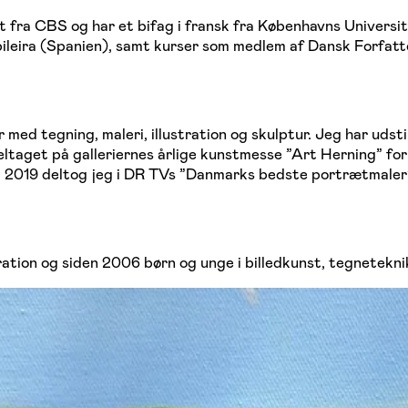
 fra CBS og har et bifag i fransk fra Københavns Universi
ileira (Spanien), samt kurser som medlem af Dansk Forfatt
 tegning, maleri, illustration og skulptur. Jeg har udstillet
ltaget på galleriernes årlige kunstmesse ”Art Herning” for 
. I 2019 deltog jeg i DR TVs ”Danmarks bedste portrætmaler
ration og siden 2006 børn og unge i billedkunst, tegneteknik