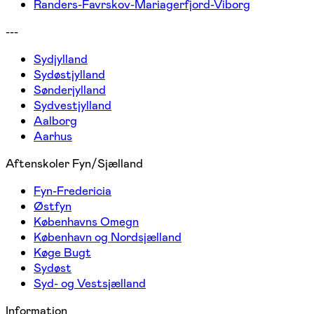
Randers-Favrskov-Mariagerfjord-Viborg
---
Sydjylland
Sydøstjylland
Sønderjylland
Sydvestjylland
Aalborg
Aarhus
Aftenskoler Fyn/Sjælland
Fyn-Fredericia
Østfyn
Københavns Omegn
København og Nordsjælland
Køge Bugt
Sydøst
Syd- og Vestsjælland
Information