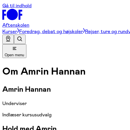
Gå til indhold
Aftenskolen
Kurser
Foredrag, debat og højskoler
Rejser, ture og rund
Open menu
Om
Amrin Hannan
Amrin Hannan
Underviser
Indlæser kursusudvalg
Hold med Amrin