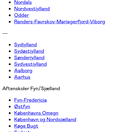
Nordals
Nordvestjylland
Odder
Randers-Favrskov-Mariagerfjord-Viborg
---
Sydjylland
Sydøstjylland
Sønderjylland
Sydvestjylland
Aalborg
Aarhus
Aftenskoler Fyn/Sjælland
Fyn-Fredericia
Østfyn
Københavns Omegn
København og Nordsjælland
Køge Bugt