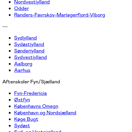
Nordvestjylland
Odder
Randers-Favrskov-Mariagerfjord-Viborg
---
Sydjylland
Sydøstjylland
Sønderjylland
Sydvestjylland
Aalborg
Aarhus
Aftenskoler Fyn/Sjælland
Fyn-Fredericia
Østfyn
Københavns Omegn
København og Nordsjælland
Køge Bugt
Sydøst