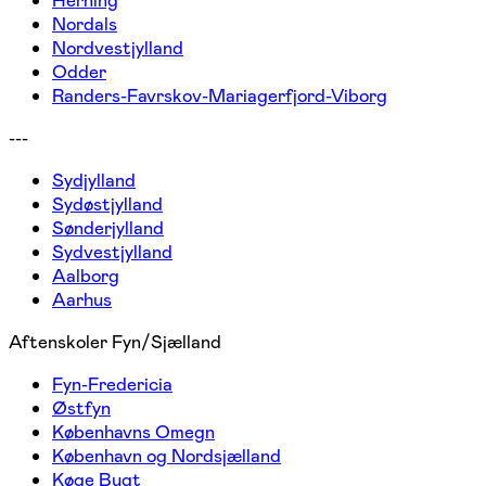
Herning
Nordals
Nordvestjylland
Odder
Randers-Favrskov-Mariagerfjord-Viborg
---
Sydjylland
Sydøstjylland
Sønderjylland
Sydvestjylland
Aalborg
Aarhus
Aftenskoler Fyn/Sjælland
Fyn-Fredericia
Østfyn
Københavns Omegn
København og Nordsjælland
Køge Bugt