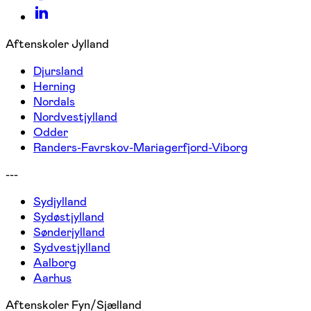
Aftenskoler Jylland
Djursland
Herning
Nordals
Nordvestjylland
Odder
Randers-Favrskov-Mariagerfjord-Viborg
---
Sydjylland
Sydøstjylland
Sønderjylland
Sydvestjylland
Aalborg
Aarhus
Aftenskoler Fyn/Sjælland