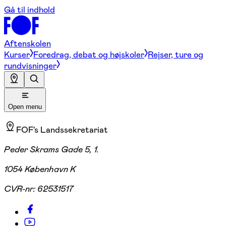
Gå til indhold
Aftenskolen
Kurser
Foredrag, debat og højskoler
Rejser, ture og
rundvisninger
Open menu
FOF's Landssekretariat
Peder Skrams Gade 5, 1.
1054 København K
CVR-nr:
62531517