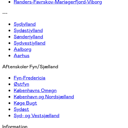
Randers-Favrskov-Mariagerfjord-Viborg
---
Sydjylland
Sydøstjylland
Sønderjylland
Sydvestjylland
Aalborg
Aarhus
Aftenskoler Fyn/Sjælland
Fyn-Fredericia
Østfyn
Københavns Omegn
København og Nordsjælland
Køge Bugt
Sydøst
Syd- og Vestsjælland
Information