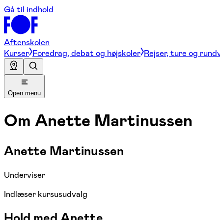
Gå til indhold
Aftenskolen
Kurser
Foredrag, debat og højskoler
Rejser, ture og rund
Open menu
Om
Anette Martinussen
Anette Martinussen
Underviser
Indlæser kursusudvalg
Hold med Anette