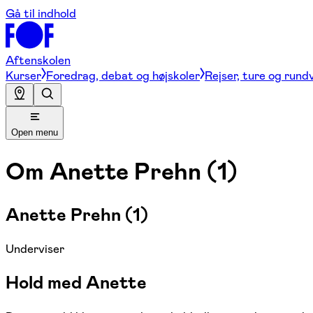
Gå til indhold
Aftenskolen
Kurser
Foredrag, debat og højskoler
Rejser, ture og rund
Open menu
Om
Anette Prehn (1)
Anette Prehn (1)
Underviser
Hold med Anette