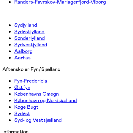
Randers-Favrskov-Mariagerfjord-Viborg
---
Sydjylland
Sydøstjylland
Sønderjylland
Sydvestjylland
Aalborg
Aarhus
Aftenskoler Fyn/Sjælland
Fyn-Fredericia
Østfyn
Københavns Omegn
København og Nordsjælland
Køge Bugt
Sydøst
Syd- og Vestsjælland
Information