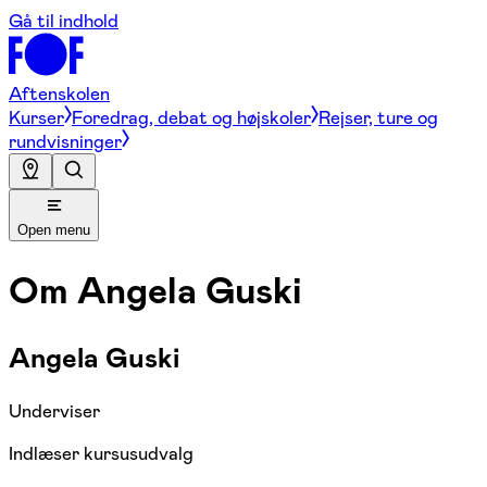
Gå til indhold
Aftenskolen
Kurser
Foredrag, debat og højskoler
Rejser, ture og
rundvisninger
Open menu
Om
Angela Guski
Angela Guski
Underviser
Indlæser kursusudvalg