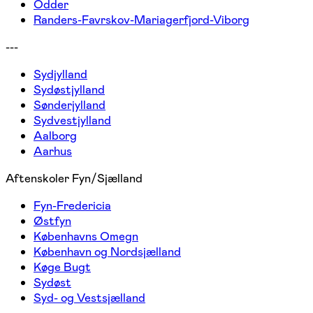
Odder
Randers-Favrskov-Mariagerfjord-Viborg
---
Sydjylland
Sydøstjylland
Sønderjylland
Sydvestjylland
Aalborg
Aarhus
Aftenskoler Fyn/Sjælland
Fyn-Fredericia
Østfyn
Københavns Omegn
København og Nordsjælland
Køge Bugt
Sydøst
Syd- og Vestsjælland