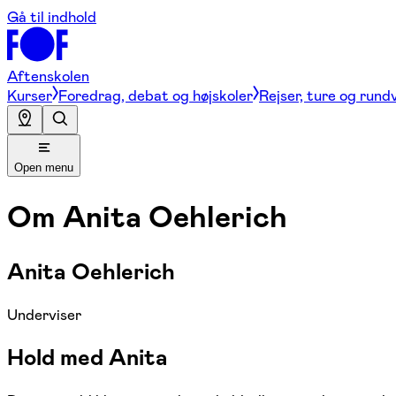
Gå til indhold
Aftenskolen
Kurser
Foredrag, debat og højskoler
Rejser, ture og rund
Open menu
Om
Anita Oehlerich
Anita Oehlerich
Underviser
Hold med Anita