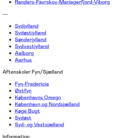
Randers-Favrskov-Mariagerfjord-Viborg
---
Sydjylland
Sydøstjylland
Sønderjylland
Sydvestjylland
Aalborg
Aarhus
Aftenskoler Fyn/Sjælland
Fyn-Fredericia
Østfyn
Københavns Omegn
København og Nordsjælland
Køge Bugt
Sydøst
Syd- og Vestsjælland
Information