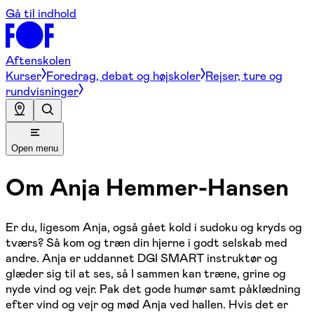
Gå til indhold
Aftenskolen
Kurser
Foredrag, debat og højskoler
Rejser, ture og
rundvisninger
Open menu
Om
Anja Hemmer-Hansen
Er du, ligesom Anja, også gået kold i sudoku og kryds og
tværs? Så kom og træn din hjerne i godt selskab med
andre. Anja er uddannet DGI SMART instruktør og
glæder sig til at ses, så I sammen kan træne, grine og
nyde vind og vejr. Pak det gode humør samt påklædning
efter vind og vejr og mød Anja ved hallen. Hvis det er