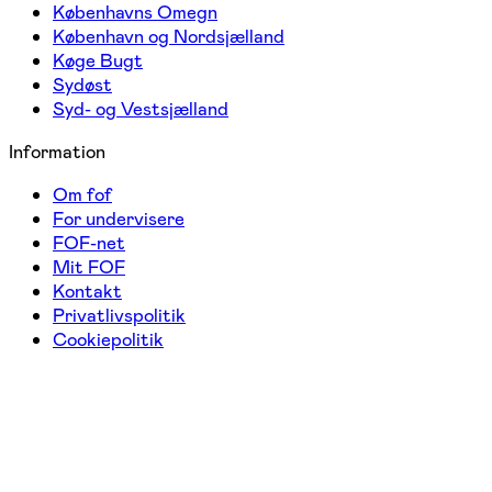
Københavns Omegn
København og Nordsjælland
Køge Bugt
Sydøst
Syd- og Vestsjælland
Information
Om fof
For undervisere
FOF-net
Mit FOF
Kontakt
Privatlivspolitik
Cookiepolitik