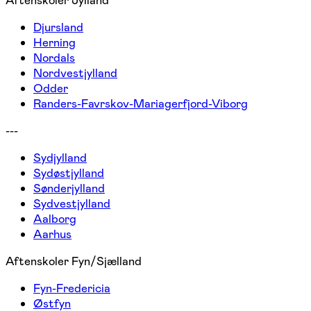
Aftenskoler Jylland
Djursland
Herning
Nordals
Nordvestjylland
Odder
Randers-Favrskov-Mariagerfjord-Viborg
---
Sydjylland
Sydøstjylland
Sønderjylland
Sydvestjylland
Aalborg
Aarhus
Aftenskoler Fyn/Sjælland
Fyn-Fredericia
Østfyn