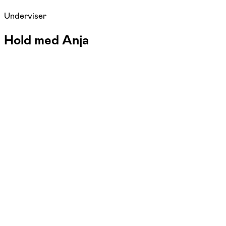
Underviser
Hold med Anja
FOF Djursland
Se hold
SMART træning - Tirstrup
man. 11:30 - 12:30
Start 07/09
Tirstrup Hallen, Ebeltoft