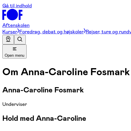
Gå til indhold
Aftenskolen
Kurser
Foredrag, debat og højskoler
Rejser, ture og rund
Open menu
Om
Anna-Caroline Fosmark
Anna-Caroline Fosmark
Underviser
Hold med Anna-Caroline