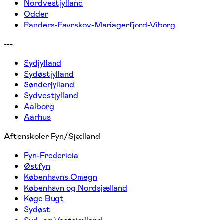
Nordvestjylland
Odder
Randers-Favrskov-Mariagerfjord-Viborg
---
Sydjylland
Sydøstjylland
Sønderjylland
Sydvestjylland
Aalborg
Aarhus
Aftenskoler Fyn/Sjælland
Fyn-Fredericia
Østfyn
Københavns Omegn
København og Nordsjælland
Køge Bugt
Sydøst