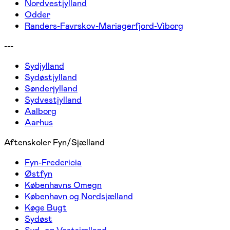
Nordvestjylland
Odder
Randers-Favrskov-Mariagerfjord-Viborg
---
Sydjylland
Sydøstjylland
Sønderjylland
Sydvestjylland
Aalborg
Aarhus
Aftenskoler Fyn/Sjælland
Fyn-Fredericia
Østfyn
Københavns Omegn
København og Nordsjælland
Køge Bugt
Sydøst