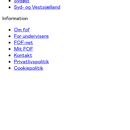
Sydøst
Syd- og Vestsjælland
Information
Om fof
For undervisere
FOF-net
Mit FOF
Kontakt
Privatlivspolitik
Cookiepolitik