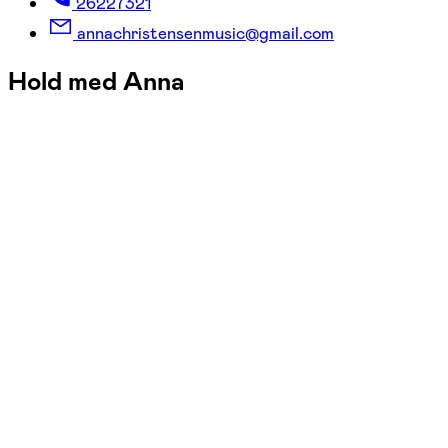
26227321
annachristensenmusic@gmail.com
Hold med Anna
FOF København og Nordsjælland
Se hold
Humletorvets Rytmiske Kor
tors. 19:15 - 20:30
Start 27/08
KBH V, Humletorvet, København V