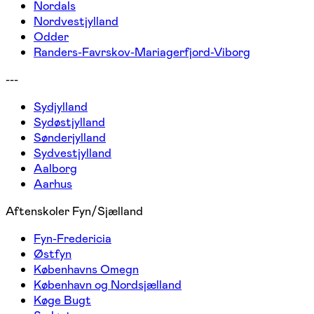
Nordals
Nordvestjylland
Odder
Randers-Favrskov-Mariagerfjord-Viborg
---
Sydjylland
Sydøstjylland
Sønderjylland
Sydvestjylland
Aalborg
Aarhus
Aftenskoler Fyn/Sjælland
Fyn-Fredericia
Østfyn
Københavns Omegn
København og Nordsjælland
Køge Bugt