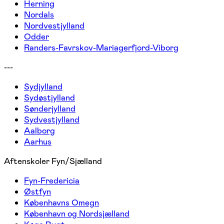
Herning
Nordals
Nordvestjylland
Odder
Randers-Favrskov-Mariagerfjord-Viborg
---
Sydjylland
Sydøstjylland
Sønderjylland
Sydvestjylland
Aalborg
Aarhus
Aftenskoler Fyn/Sjælland
Fyn-Fredericia
Østfyn
Københavns Omegn
København og Nordsjælland