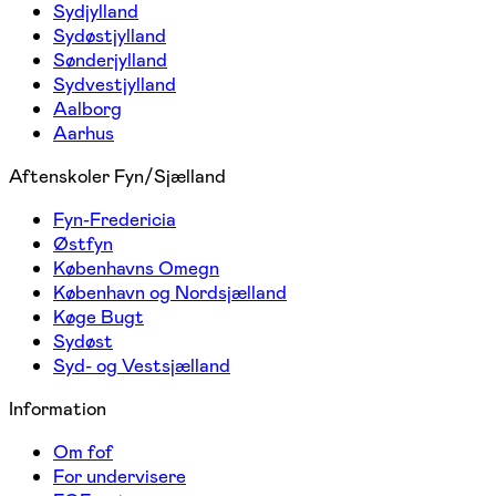
Sydjylland
Sydøstjylland
Sønderjylland
Sydvestjylland
Aalborg
Aarhus
Aftenskoler Fyn/Sjælland
Fyn-Fredericia
Østfyn
Københavns Omegn
København og Nordsjælland
Køge Bugt
Sydøst
Syd- og Vestsjælland
Information
Om fof
For undervisere