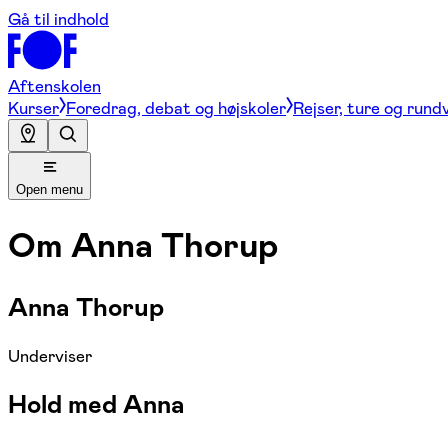
Gå til indhold
Aftenskolen
Kurser
Foredrag, debat og højskoler
Rejser, ture og rund
Open menu
Om
Anna Thorup
Anna Thorup
Underviser
Hold med Anna