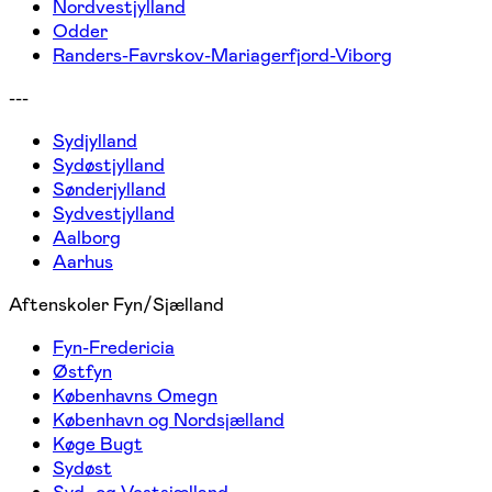
Nordvestjylland
Odder
Randers-Favrskov-Mariagerfjord-Viborg
---
Sydjylland
Sydøstjylland
Sønderjylland
Sydvestjylland
Aalborg
Aarhus
Aftenskoler Fyn/Sjælland
Fyn-Fredericia
Østfyn
Københavns Omegn
København og Nordsjælland
Køge Bugt
Sydøst