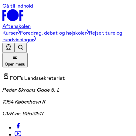
Gå til indhold
Aftenskolen
Kurser
Foredrag, debat og højskoler
Rejser, ture og
rundvisninger
Open menu
FOF's Landssekretariat
Peder Skrams Gade 5, 1.
1054 København K
CVR-nr:
62531517