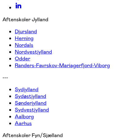
Aftenskoler Jylland
Djursland
Herning
Nordals
Nordvestjylland
Odder
Randers-Favrskov-Mariagerfjord-Viborg
---
Sydjylland
Sydøstjylland
Sønderjylland
Sydvestjylland
Aalborg
Aarhus
Aftenskoler Fyn/Sjælland