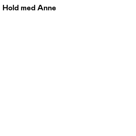
Hold med Anne
FOF København og Nordsjælland
Se hold
Skriv en novelle – på 7 uger
tirs. 19:00 - 21:35
Start 27/10
FOF Huset, Ordrup, Charlottenlund
1.425,00 kr.