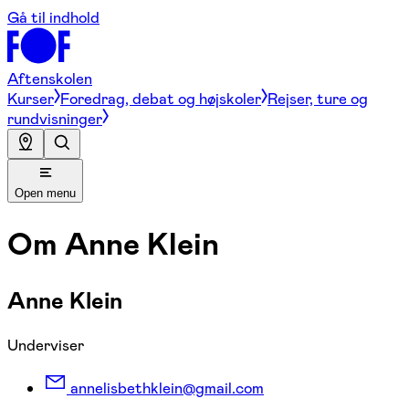
Gå til indhold
Aftenskolen
Kurser
Foredrag, debat og højskoler
Rejser, ture og
rundvisninger
Open menu
Om
Anne Klein
Anne Klein
Underviser
annelisbethklein@gmail.com