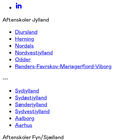
Aftenskoler Jylland
Djursland
Herning
Nordals
Nordvestjylland
Odder
Randers-Favrskov-Mariagerfjord-Viborg
---
Sydjylland
Sydøstjylland
Sønderjylland
Sydvestjylland
Aalborg
Aarhus
Aftenskoler Fyn/Sjælland