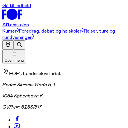
Gå til indhold
Aftenskolen
Kurser
Foredrag, debat og højskoler
Rejser, ture og
rundvisninger
Open menu
FOF's Landssekretariat
Peder Skrams Gade 5, 1.
1054 København K
CVR-nr:
62531517