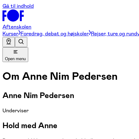
Gå til indhold
Aftenskolen
Kurser
Foredrag, debat og højskoler
Rejser, ture og rund
Open menu
Om
Anne Nim Pedersen
Anne Nim Pedersen
Underviser
Hold med Anne