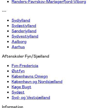
Randers-Favrskov-Mariagerfjord-Viborg
---
Sydjylland
Sydøstjylland
Sønderjylland
Sydvestjylland
Aalborg
Aarhus
Aftenskoler Fyn/Sjælland
Fyn-Fredericia
Østfyn
Københavns Omegn
København og Nordsjælland
Køge Bugt
Sydøst
Syd- og Vestsjælland
Information