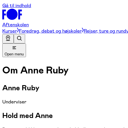
Gå til indhold
Aftenskolen
Kurser
Foredrag, debat og højskoler
Rejser, ture og rund
Open menu
Om
Anne Ruby
Anne Ruby
Underviser
Hold med Anne