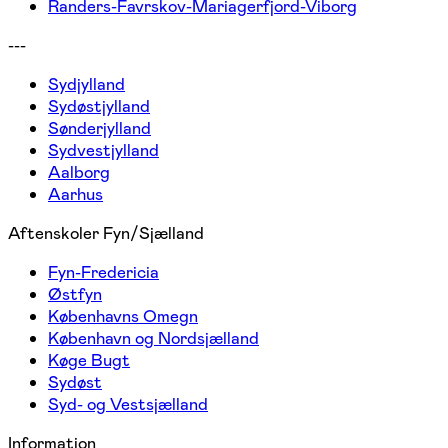
Randers-Favrskov-Mariagerfjord-Viborg
---
Sydjylland
Sydøstjylland
Sønderjylland
Sydvestjylland
Aalborg
Aarhus
Aftenskoler Fyn/Sjælland
Fyn-Fredericia
Østfyn
Københavns Omegn
København og Nordsjælland
Køge Bugt
Sydøst
Syd- og Vestsjælland
Information